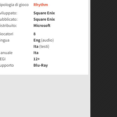
ipologia di gioco
Rhythm
viluppato:
Square Enix
ubblicato:
Square Enix
istribuito:
Microsoft
iocatori
8
ingua
Eng
(audio)
Ita
(testi)
anuale
Ita
EGI
12+
upporto
Blu-Ray