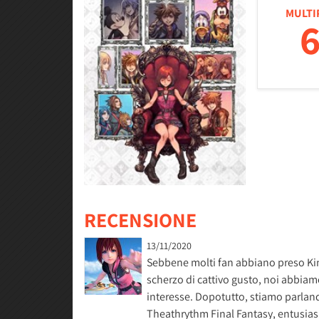
MULTI
6
RECENSIONE
13/11/2020
Sebbene molti fan abbiano preso K
scherzo di cattivo gusto, noi abbiamo
interesse. Dopotutto, stiamo parland
Theathrythm Final Fantasy, entusia