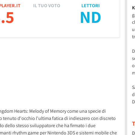
PLAYER.IT
IL TUO VOTO
LETTORI
K
.5
ND
g
c
u
t
D
s
o
m
S
d
D
ingdom Hearts: Melody of Memory come una specie di
 tenuto d'occhio l'ultima fatica di indieszero con discreto
T
o dello stesso sviluppatore che ha firmato i due
smanti rhythm game per Nintendo 3DS e sistemi mobile che
D