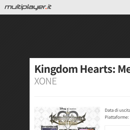
Kingdom Hearts: M
XONE
Data di uscit
Piattaforme: