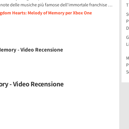
le note delle musiche più famose dell'immortale franchise …
T
ingdom Hearts: Melody of Memory per Xbox One
S
P
D
G
L
Memory - Video Recensione
M
P
S
ry - Video Recensione