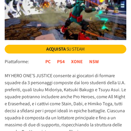
ACQUISTA
SU STEAM
Piattaforme:
PC
PS4
XONE
NSW
MY HERO ONE’S JUSTICE consente ai giocatori di formare
squadre da 3 personaggi composte dai loro studenti della U.A.
preferiti, quali Izuku Midoriya, Katsuki Bakugo e Tsuyu Asui. Le
squadre potranno includere anche Pro Heroes, come All Might
e Eraserhead, e i cattivi come Stain, Dabi, e Himiko Toga, tutti
decisi a sfidarsi per i propri ideali in epiche battaglie. Ciascuna
squadra è composta da un lottatore principale e fino a un
massimo di due di supporto, rispecchiando la struttura delle