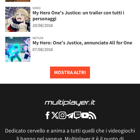
VIDEO
My Hero One's Justice: un trailer con tutti i
personaggi
20/08/2018
NOTIZIA
My Hero: One's Justice, annunciato All for One
07/08/2018
MOSTRA ALTRI
Dedicato cervello e anima a tutti quelli che i videogiochi
li hanno nel sangue, Multiplayer.it è il punto di