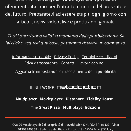
riferimento italiano per l'intrattenimento del presente e
del futuro. Preparatevi ad essere stupiti ogni giorno con
articoli, news, video, live e produzioni geniali.
Tutti i prezzi sono validi al momento della pubblicazione. Se
fai click o acquisti qualcosa, potremmo ricevere un compenso.
Informativa sui cookie
Privacy Policy
Termini e condizioni
Etica e trasparenza
Contatti
Lavora con noi
Aggiorna le impostazioni di tracciamento della pubblicità
IL NETWORK
Multiplayer
Movieplayer
Dissapore
Fidelity House
The Great Pizza
Multiplayer Edizioni
© 2026 Multiplayer.it è di proprietà di NetAddiction S.r.l. REA TR - 80133 - P.iva:
01206540559 – Sede Legale: Piazza Europa, 19 - 05100 Terni (TR) Italy