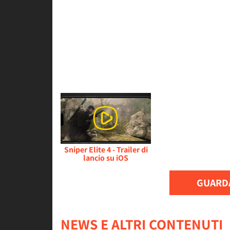
Sniper Elite 4 - Trailer di
lancio su iOS
GUARDA
NEWS E ALTRI CONTENUTI