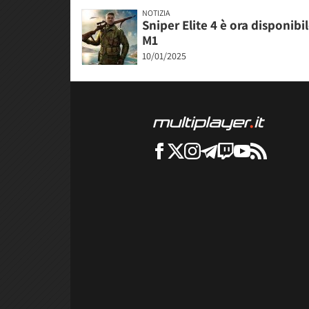
NOTIZIA
Sniper Elite 4 è ora disponib
M1
10/01/2025