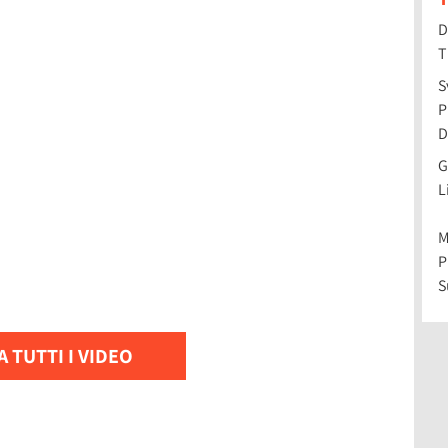
D
T
S
P
D
G
L
M
P
S
 TUTTI I VIDEO