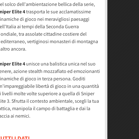
el solco dell'ambientazione bellica della serie,
niper Elite 4
trasporta le sue acclamatissime
inamiche di gioco nei meravigliosi paesaggi
ell'Italia ai tempi della Seconda Guerra
ondiale, tra assolate cittadine costiere del
editerraneo, vertiginosi monasteri di montagna
 altro ancora.
niper Elite 4
unisce una balistica unica nel suo
enere, azione stealth mozzafiato ed emozionanti
inamiche di gioco in terza persona. Goditi
n'impareggiabile libertà di gioco in una quantità
i livelli molte volte superiore a quella di Sniper
lite 3. Sfrutta il contesto ambientale, scegli la tua
attica, manipola il campo di battaglia e dai la
accia ai nemici.
UTTI I DATI