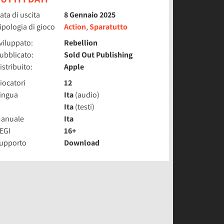
ata di uscita
8 Gennaio 2025
ipologia di gioco
Action
,
Sparatutto
viluppato:
Rebellion
ubblicato:
Sold Out Publishing
istribuito:
Apple
iocatori
12
ingua
Ita
(audio)
Ita
(testi)
anuale
Ita
EGI
16+
upporto
Download