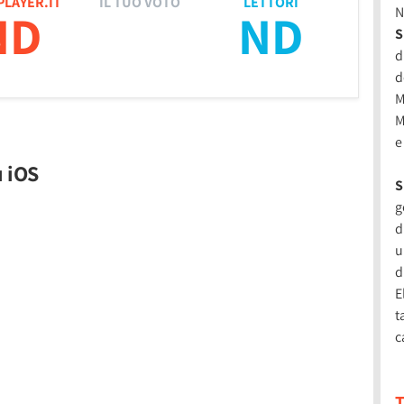
PLAYER.IT
IL TUO VOTO
LETTORI
ND
ND
N
S
d
d
M
M
e
u iOS
S
g
d
u
d
E
t
c
T