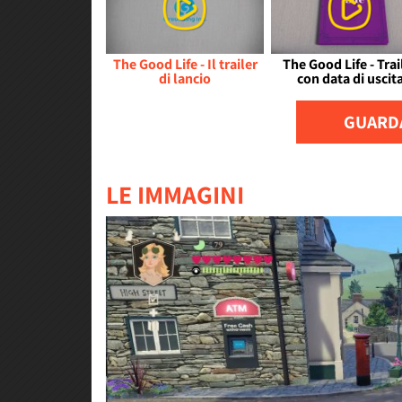
The Good Life - Il trailer
The Good Life - Trai
di lancio
con data di uscit
GUARDA
LE IMMAGINI