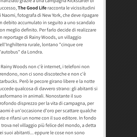
inanziato grazie a una campagna Kickstarter di
uccesso,
The Good Life
racconta le vicissitudini
i Naomi, fotografa di New York, che deve ripagare
n debito accumulato in seguito a uno scandalo
on meglio definito. Per farlo decide di realizzare
n reportage di Rainy Woods, un villaggio
ell'Inghilterra rurale, lontano "cinque ore
'autobus" da Londra.
 Rainy Woods non c'è internet, i telefoni non
rendono, non ci sono discoteche e non c'è
tarbucks. Però le pecore girano libere e la notte
uccede qualcosa di davvero strano: gli abitanti si
rasformano in animali. Nonostante il suo
rofondo disprezzo per la vita di campagna, per
aomi è un'occasione d'oro per scattare qualche
oto e rifarsi un nome con il suo editore. In fondo
i trova nel villaggio più felice del mondo, a detta
ei suoi abitanti... eppure le cose non sono