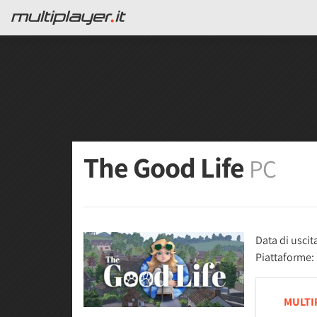
The Good Life
PC
Data di uscit
Piattaforme:
MULTI