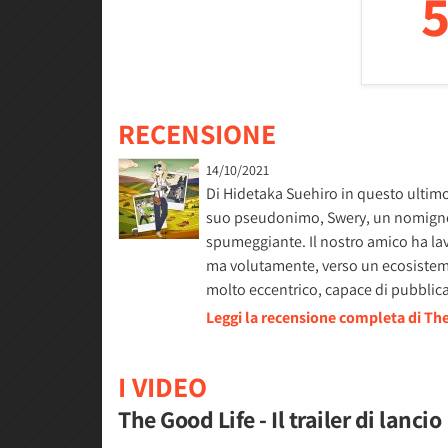
5
RECENSIONE
14/10/2021
Di Hidetaka Suehiro in questo ultimo 
suo pseudonimo, Swery, un nomignol
spumeggiante. Il nostro amico ha lav
ma volutamente, verso un ecosistema
molto eccentrico, capace di pubblic
Leggi la recensione completa di Th
I VIDEO
The Good Life - Il trailer di lancio