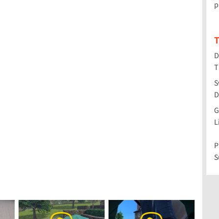
p
T
D
T
S
D
G
L
P
S