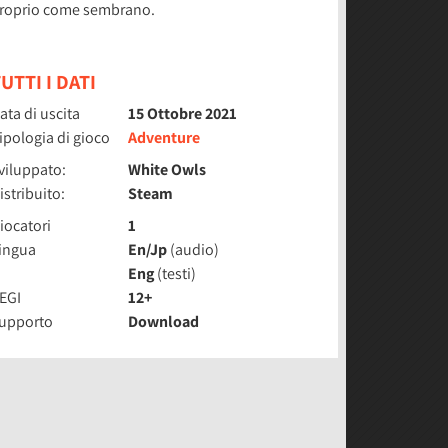
roprio come sembrano.
UTTI I DATI
ata di uscita
15 Ottobre 2021
ipologia di gioco
Adventure
viluppato:
White Owls
istribuito:
Steam
iocatori
1
ingua
En/Jp
(audio)
Eng
(testi)
EGI
12+
upporto
Download