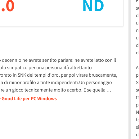
.0
ND
F
s
d
u
n
u
d
d
decennio ne avrete sentito parlare: ne avrete letto con il
o simpatico per una personalità altrettanto
A
orato in SNK dei tempi d'oro, per poi virare bruscamente,
p
 di minor profilo a tinte indipendenti.Un personaggio
S
are un gioco tecnicamente molto acerbo. E se quella …
s
t
e Good Life per PC Windows
p
N
f
s
d