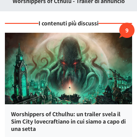
Worshippers of Cthulu - Trailer di annuncio
eoni e resistere alla follia che incombe su ogni tuo passo.
Tuttavia la tentazione di abbandonare questa pericolosa
missione sarà sempre presente, come un morso sottile che
I contenuti più discussi
ti invita a voltare le spalle all'abisso.
9
Worshippers of Cthulhu: un trailer svela il
Sim City lovecraftiano in cui siamo a capo di
una setta