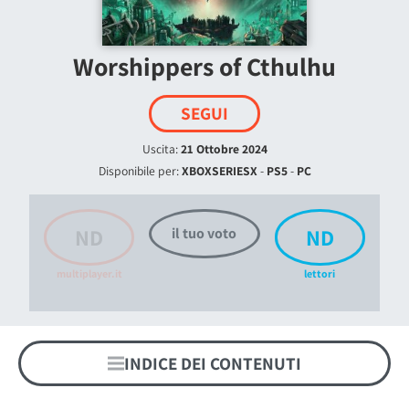
Worshippers of Cthulhu
SEGUI
Uscita:
21 Ottobre 2024
Disponibile per:
XBOXSERIESX
-
PS5
-
PC
ND
ND
il tuo voto
multiplayer.it
lettori
INDICE DEI CONTENUTI