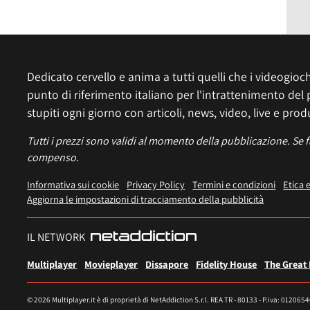
Dedicato cervello e anima a tutti quelli che i videogiochi
punto di riferimento italiano per l'intrattenimento del 
stupiti ogni giorno con articoli, news, video, live e prod
Tutti i prezzi sono validi al momento della pubblicazione. Se 
compenso.
Informativa sui cookie
Privacy Policy
Termini e condizioni
Etica 
Aggiorna le impostazioni di tracciamento della pubblicità
IL NETWORK
Multiplayer
Movieplayer
Dissapore
Fidelity House
The Great
© 2026 Multiplayer.it è di proprietà di NetAddiction S.r.l. REA TR - 80133 - P.iva: 012065