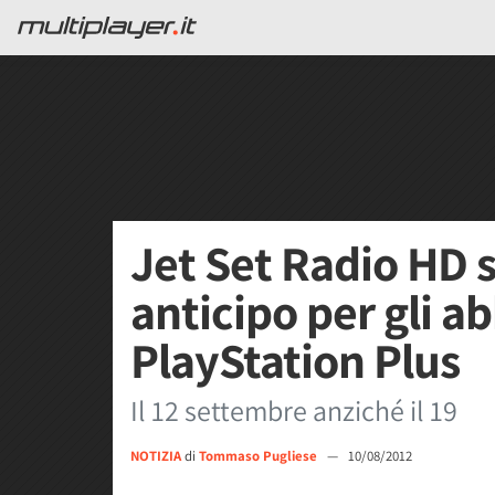
Jet Set Radio HD s
anticipo per gli a
PlayStation Plus
Il 12 settembre anziché il 19
NOTIZIA
di
Tommaso Pugliese
—
10/08/2012