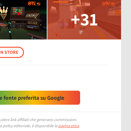
+31
ON STORE
 fonte preferita su Google
ere link affiliati che generano commissioni.
 policy editoriale, è disponibile la
pagina etica
.