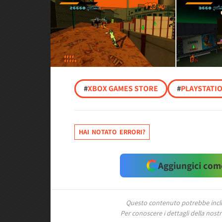
#
XBOX GAMES STORE
#
PLAYSTATI
HAI NOTATO ERRORI?
Aggiungici come
Questo contenuto potrebbe includ
Per conoscere i dettagli della nostra