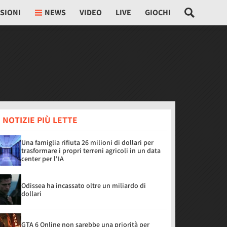
SIONI
NEWS
VIDEO
LIVE
GIOCHI
 NOTIZIE PIÙ LETTE
Una famiglia rifiuta 26 milioni di dollari per
trasformare i propri terreni agricoli in un data
center per l'IA
Odissea ha incassato oltre un miliardo di
dollari
GTA 6 Online non sarebbe una priorità per