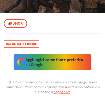
#
RUMOR
HAI NOTATO ERRORI?
Aggiungici come fonte preferita
su Google
Questo contenuto potrebbe includere link affiliati che generano
commissioni.
Per conoscere i dettagli della nostra policy editoriale, è
disponibile la
pagina etica
.