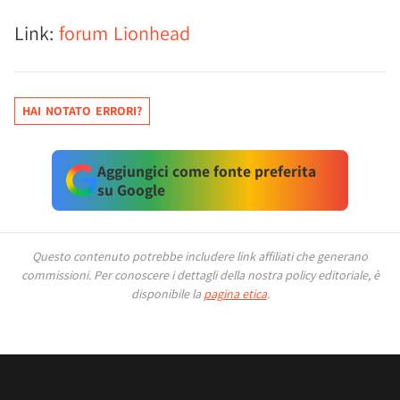
Link:
forum Lionhead
HAI NOTATO ERRORI?
Aggiungici come fonte preferita
su Google
Questo contenuto potrebbe includere link affiliati che generano
commissioni.
Per conoscere i dettagli della nostra policy editoriale, è
disponibile la
pagina etica
.