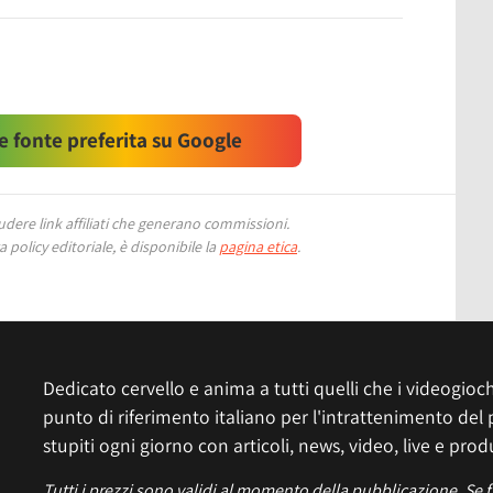
 fonte preferita su Google
ere link affiliati che generano commissioni.
 policy editoriale, è disponibile la
pagina etica
.
Dedicato cervello e anima a tutti quelli che i videogiochi
punto di riferimento italiano per l'intrattenimento del 
stupiti ogni giorno con articoli, news, video, live e prod
Tutti i prezzi sono validi al momento della pubblicazione. Se 