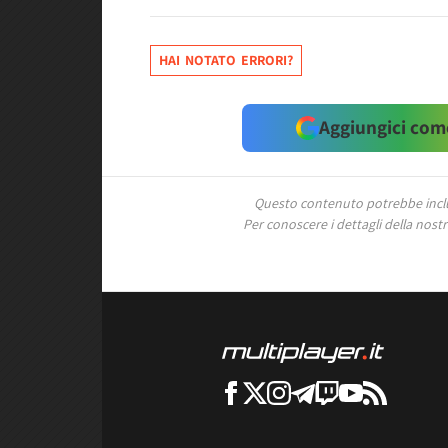
HAI NOTATO ERRORI?
Aggiungici come
Questo contenuto potrebbe includ
Per conoscere i dettagli della nostra