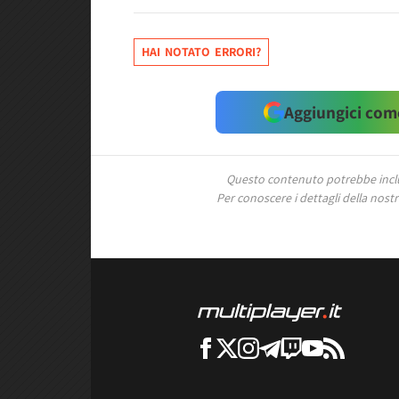
HAI NOTATO ERRORI?
Aggiungici come
Questo contenuto potrebbe includ
Per conoscere i dettagli della nostra