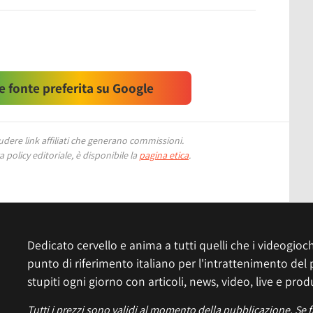
 fonte preferita su Google
ere link affiliati che generano commissioni.
 policy editoriale, è disponibile la
pagina etica
.
Dedicato cervello e anima a tutti quelli che i videogiochi
punto di riferimento italiano per l'intrattenimento del 
stupiti ogni giorno con articoli, news, video, live e prod
Tutti i prezzi sono validi al momento della pubblicazione. Se 