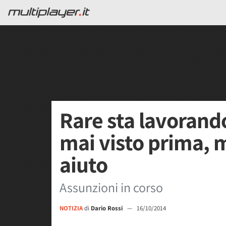
Rare sta lavorand
mai visto prima, 
aiuto
Assunzioni in corso
NOTIZIA
di
Dario Rossi
—
16/10/2014