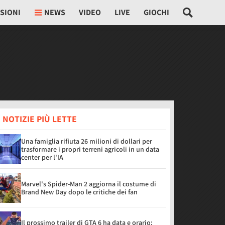
SIONI
NEWS
VIDEO
LIVE
GIOCHI
 NOTIZIE PIÙ LETTE
Una famiglia rifiuta 26 milioni di dollari per
trasformare i propri terreni agricoli in un data
center per l'IA
Marvel's Spider-Man 2 aggiorna il costume di
Brand New Day dopo le critiche dei fan
Il prossimo trailer di GTA 6 ha data e orario: