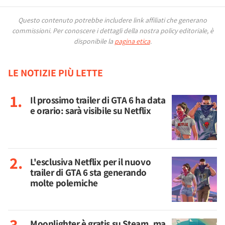
Questo contenuto potrebbe includere link affiliati che generano
commissioni.
Per conoscere i dettagli della nostra policy editoriale, è
disponibile la
pagina etica
.
LE NOTIZIE PIÙ LETTE
Il prossimo trailer di GTA 6 ha data
e orario: sarà visibile su Netflix
L'esclusiva Netflix per il nuovo
trailer di GTA 6 sta generando
molte polemiche
Moonlighter è gratis su Steam, ma