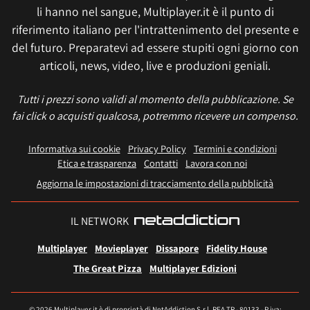
li hanno nel sangue, Multiplayer.it è il punto di
riferimento italiano per l'intrattenimento del presente e
del futuro. Preparatevi ad essere stupiti ogni giorno con
articoli, news, video, live e produzioni geniali.
Tutti i prezzi sono validi al momento della pubblicazione. Se
fai click o acquisti qualcosa, potremmo ricevere un compenso.
Informativa sui cookie
Privacy Policy
Termini e condizioni
Etica e trasparenza
Contatti
Lavora con noi
Aggiorna le impostazioni di tracciamento della pubblicità
IL NETWORK
Multiplayer
Movieplayer
Dissapore
Fidelity House
The Great Pizza
Multiplayer Edizioni
© 2026 Multiplayer.it è di proprietà di NetAddiction S.r.l. REA TR - 80133 - P.iva: