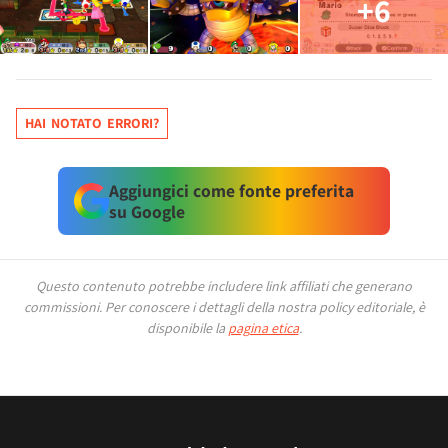
+6
HAI NOTATO ERRORI?
Aggiungici come fonte preferita
su Google
Questo contenuto potrebbe includere link affiliati che generano
commissioni.
Per conoscere i dettagli della nostra policy editoriale, è
disponibile la
pagina etica
.