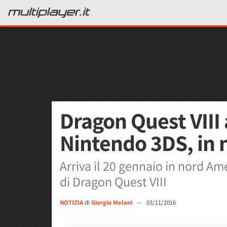
Dragon Quest VIII 
Nintendo 3DS, in 
Arriva il 20 gennaio in nord A
di Dragon Quest VIII
NOTIZIA
di
Giorgio Melani
—
03/11/2016