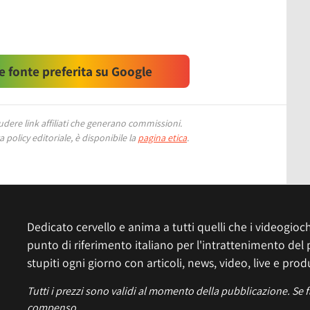
 fonte preferita su Google
ere link affiliati che generano commissioni.
 policy editoriale, è disponibile la
pagina etica
.
Dedicato cervello e anima a tutti quelli che i videogiochi
punto di riferimento italiano per l'intrattenimento del 
stupiti ogni giorno con articoli, news, video, live e prod
Tutti i prezzi sono validi al momento della pubblicazione. Se 
compenso.