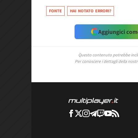
FONTE
HAI NOTATO ERRORI?
Aggiungici come
Questo contenuto potrebbe includ
Per conoscere i dettagli della nostra