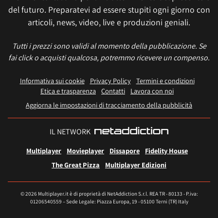
del futuro. Preparatevi ad essere stupiti ogni giorno con
articoli, news, video, live e produzioni geniali.
Tutti i prezzi sono validi al momento della pubblicazione. Se
fai click o acquisti qualcosa, potremmo ricevere un compenso.
Informativa sui cookie
Privacy Policy
Termini e condizioni
Etica e trasparenza
Contatti
Lavora con noi
Aggiorna le impostazioni di tracciamento della pubblicità
IL NETWORK
Multiplayer
Movieplayer
Dissapore
Fidelity House
The Great Pizza
Multiplayer Edizioni
© 2026 Multiplayer.it è di proprietà di NetAddiction S.r.l. REA TR - 80133 - P.iva:
01206540559 – Sede Legale: Piazza Europa, 19 - 05100 Terni (TR) Italy