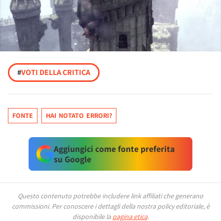
#
VOTI DELLA CRITICA
FONTE
HAI NOTATO ERRORI?
Aggiungici come fonte preferita
su Google
Questo contenuto potrebbe includere link affiliati che generano
commissioni.
Per conoscere i dettagli della nostra policy editoriale, è
disponibile la
pagina etica
.