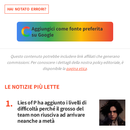
HAI NOTATO ERRORI?
Aggiungici come fonte preferita
su Google
Questo contenuto potrebbe includere link affiliati che generano
commissioni.
Per conoscere i dettagli della nostra policy editoriale, è
disponibile la
pagina etica
.
LE NOTIZIE PIÙ LETTE
Lies of P ha aggiunto i livelli di
difficoltà perché il grosso del
team non riusciva ad arrivare
neanche a metà