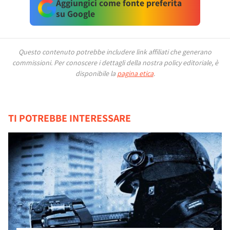
Aggiungici come fonte preferita
su Google
Questo contenuto potrebbe includere link affiliati che generano
commissioni.
Per conoscere i dettagli della nostra policy editoriale, è
disponibile la
pagina etica
.
TI POTREBBE INTERESSARE