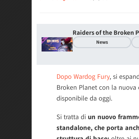
Raiders of the Broken 
News
Dopo Wardog Fury
, si espan
Broken Planet con la nuova
disponibile da oggi.
Si tratta di
un nuovo frammen
standalone, che porta anche
struttura di base:
oltre ai n