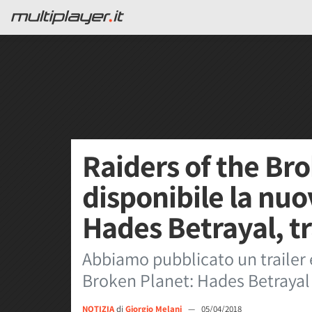
Raiders of the Br
disponibile la n
Hades Betrayal, tr
Abbiamo pubblicato un trailer 
Broken Planet: Hades Betrayal
NOTIZIA
di
Giorgio Melani
—
05/04/2018