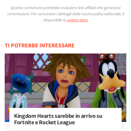
Questo contenuto potrebbe includere link affiliati che generano
commissioni.
Per conoscere i dettagli della nostra policy editoriale, è
disponibile la
pagina etica
.
TI POTREBBE INTERESSARE
Kingdom Hearts sarebbe in arrivo su 
Fortnite e Rocket League