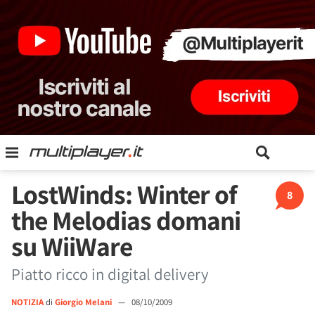
LostWinds: Winter of
8
the Melodias domani
su WiiWare
Piatto ricco in digital delivery
NOTIZIA
di
Giorgio Melani
—
08/10/2009