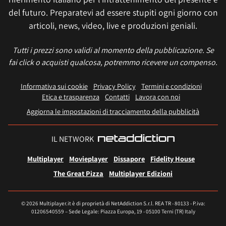
del futuro. Preparatevi ad essere stupiti ogni giorno con
articoli, news, video, live e produzioni geniali.
Tutti i prezzi sono validi al momento della pubblicazione. Se
fai click o acquisti qualcosa, potremmo ricevere un compenso.
Informativa sui cookie
Privacy Policy
Termini e condizioni
Etica e trasparenza
Contatti
Lavora con noi
Aggiorna le impostazioni di tracciamento della pubblicità
IL NETWORK
Multiplayer
Movieplayer
Dissapore
Fidelity House
The Great Pizza
Multiplayer Edizioni
© 2026 Multiplayer.it è di proprietà di NetAddiction S.r.l. REA TR - 80133 - P.iva:
01206540559 – Sede Legale: Piazza Europa, 19 - 05100 Terni (TR) Italy