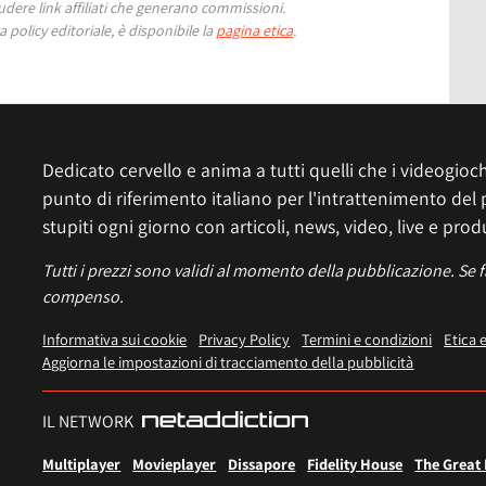
ere link affiliati che generano commissioni.
 policy editoriale, è disponibile la
pagina etica
.
Dedicato cervello e anima a tutti quelli che i videogiochi
punto di riferimento italiano per l'intrattenimento del 
stupiti ogni giorno con articoli, news, video, live e prod
Tutti i prezzi sono validi al momento della pubblicazione. Se 
compenso.
Informativa sui cookie
Privacy Policy
Termini e condizioni
Etica 
Aggiorna le impostazioni di tracciamento della pubblicità
IL NETWORK
Multiplayer
Movieplayer
Dissapore
Fidelity House
The Great