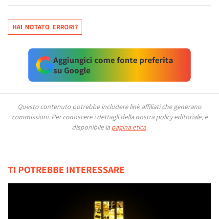
HAI NOTATO ERRORI?
Aggiungici come fonte preferita
su Google
Questo contenuto potrebbe includere link affiliati che generano
commissioni.
Per conoscere i dettagli della nostra policy editoriale, è
disponibile la
pagina etica
.
TI POTREBBE INTERESSARE