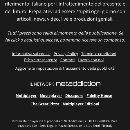
riferimento italiano per l'intrattenimento del presente e
del futuro. Preparatevi ad essere stupiti ogni giorno con
articoli, news, video, live e produzioni geniali.
Tutti i prezzi sono validi al momento della pubblicazione. Se
fai click o acquisti qualcosa, potremmo ricevere un compenso.
Informativa sui cookie
Privacy Policy
Termini e condizioni
Etica e trasparenza
Contatti
Lavora con noi
Aggiorna le impostazioni di tracciamento della pubblicità
IL NETWORK
Multiplayer
Movieplayer
Dissapore
Fidelity House
The Great Pizza
Multiplayer Edizioni
© 2026 Multiplayer.it è di proprietà di NetAddiction S.r.l. REA TR - 80133 - P.iva:
01206540559 – Sede Legale: Piazza Europa, 19 - 05100 Terni (TR) Italy