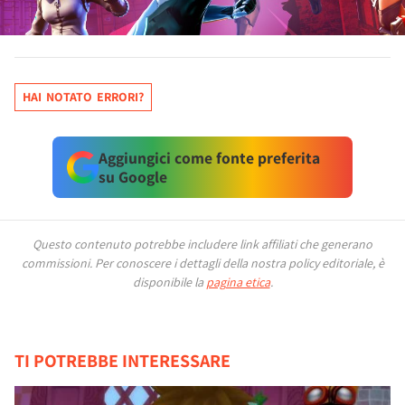
HAI NOTATO ERRORI?
Aggiungici come fonte preferita
su Google
Questo contenuto potrebbe includere link affiliati che generano
commissioni.
Per conoscere i dettagli della nostra policy editoriale, è
disponibile la
pagina etica
.
TI POTREBBE INTERESSARE