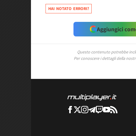
HAI NOTATO ERRORI?
Aggiungici come
Questo contenuto potrebbe includ
Per conoscere i dettagli della nostra