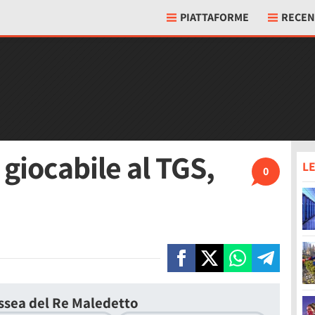
PIATTAFORME
RECEN
 giocabile al TGS,
LE
0
issea del Re Maledetto