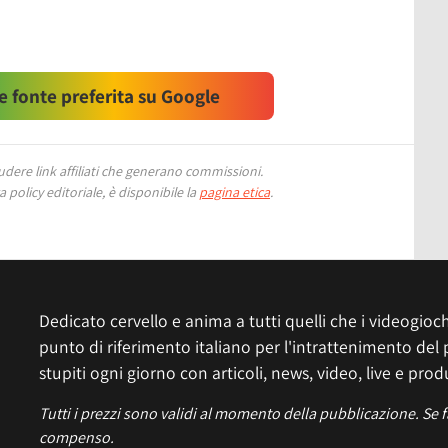
 fonte preferita su Google
ere link affiliati che generano commissioni.
 policy editoriale, è disponibile la
pagina etica
.
Dedicato cervello e anima a tutti quelli che i videogiochi
punto di riferimento italiano per l'intrattenimento del 
stupiti ogni giorno con articoli, news, video, live e prod
Tutti i prezzi sono validi al momento della pubblicazione. Se 
compenso.