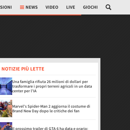
SIONI
NEWS
VIDEO
LIVE
GIOCHI
 NOTIZIE PIÙ LETTE
Una famiglia rifiuta 26 milioni di dollari per
trasformare i propri terreni agricoli in un data
center per l'IA
Marvel's Spider-Man 2 aggiorna il costume di
Brand New Day dopo le critiche dei fan
Il prossimo trailer di GTA 6 ha data e orario: