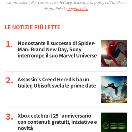
commissioni.
Per conoscere i dettagli della nostra policy editoriale, è
disponibile la
pagina etica
.
LE NOTIZIE PIÙ LETTE
Nonostante il successo di Spider-
Man: Brand New Day, Sony
interrompe il suo Marvel Universe
Assassin's Creed Heredis ha un
trailer, Ubisoft svela le prime date
Xbox celebra il 25° anniversario
con contenuti gratuiti, iniziative e
novità