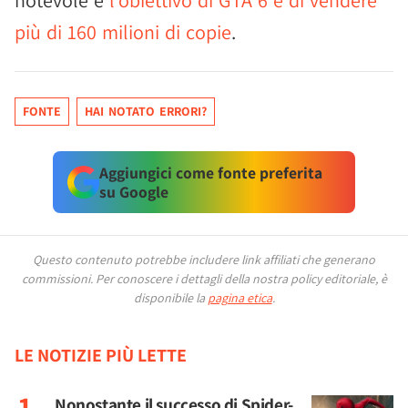
notevole e
l'obiettivo di GTA 6 è di vendere
più di 160 milioni di copie
.
FONTE
HAI NOTATO ERRORI?
Aggiungici come fonte preferita
su Google
Questo contenuto potrebbe includere link affiliati che generano
commissioni.
Per conoscere i dettagli della nostra policy editoriale, è
disponibile la
pagina etica
.
LE NOTIZIE PIÙ LETTE
Nonostante il successo di Spider-