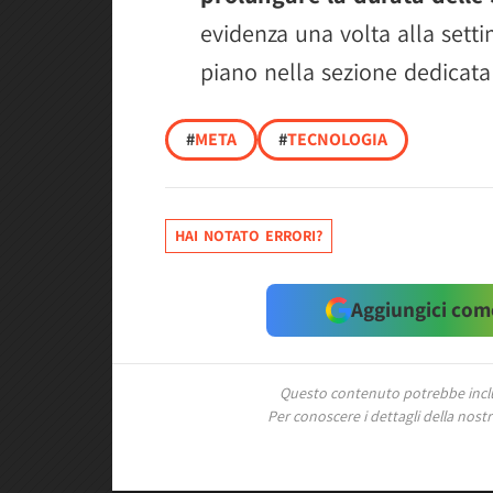
evidenza una volta alla sett
piano nella sezione dedicata 
#
META
#
TECNOLOGIA
HAI NOTATO ERRORI?
Aggiungici come
Questo contenuto potrebbe includ
Per conoscere i dettagli della nostra