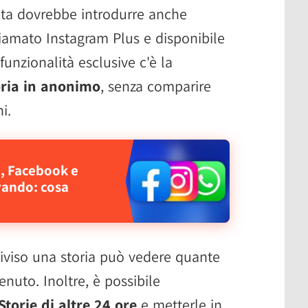
ta dovrebbe introdurre anche
amato Instagram Plus e disponibile
 funzionalità esclusive c'è la
ria in anonimo
, senza comparire
i.
, Facebook e
vando: cosa
iviso una storia può vedere quante
enuto. Inoltre, è possibile
torie di altre 24 ore
e metterle in