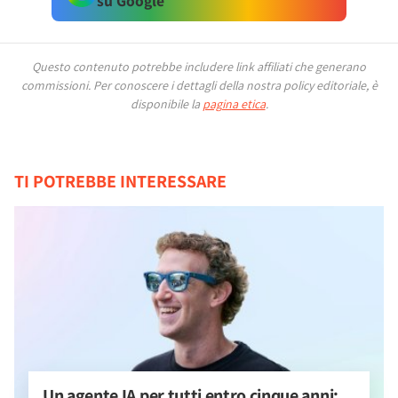
su Google
Questo contenuto potrebbe includere link affiliati che generano
commissioni.
Per conoscere i dettagli della nostra policy editoriale, è
disponibile la
pagina etica
.
TI POTREBBE INTERESSARE
Un agente IA per tutti entro cinque anni: 