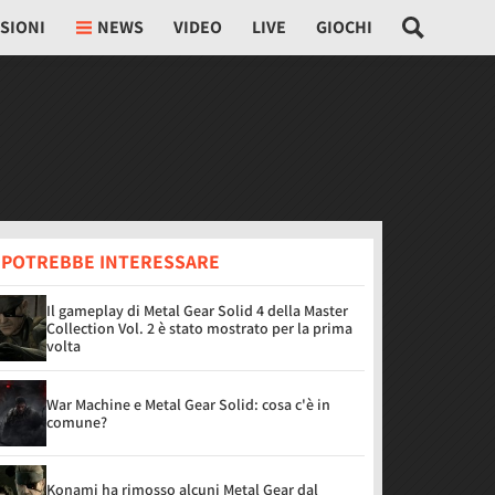
SIONI
NEWS
VIDEO
LIVE
GIOCHI
I POTREBBE INTERESSARE
Il gameplay di Metal Gear Solid 4 della Master
Collection Vol. 2 è stato mostrato per la prima
volta
War Machine e Metal Gear Solid: cosa c'è in
comune?
Konami ha rimosso alcuni Metal Gear dal