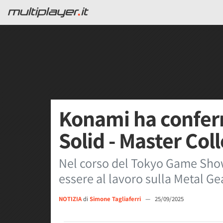
Konami ha confer
Solid - Master Coll
Nel corso del Tokyo Game Sho
essere al lavoro sulla Metal Gea
NOTIZIA
di
Simone Tagliaferri
—
25/09/2025