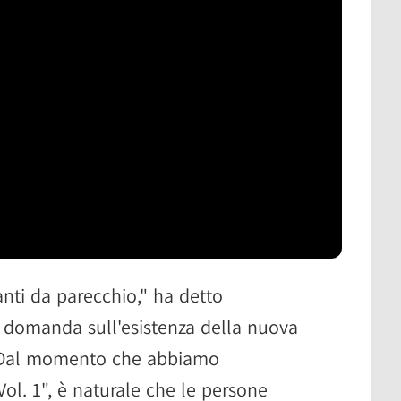
vanti da parecchio," ha detto
domanda sull'esistenza della nuova
 "Dal momento che abbiamo
ol. 1", è naturale che le persone