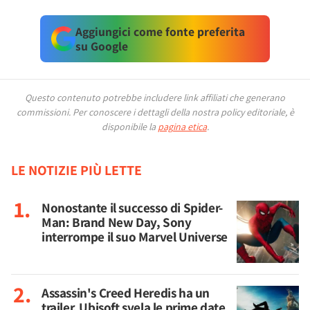
Aggiungici come fonte preferita
su Google
Questo contenuto potrebbe includere link affiliati che generano
commissioni.
Per conoscere i dettagli della nostra policy editoriale, è
disponibile la
pagina etica
.
LE NOTIZIE PIÙ LETTE
Nonostante il successo di Spider-
Man: Brand New Day, Sony
interrompe il suo Marvel Universe
Assassin's Creed Heredis ha un
trailer, Ubisoft svela le prime date