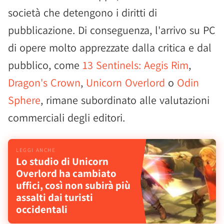
società che detengono i diritti di
pubblicazione. Di conseguenza, l'arrivo su PC
di opere molto apprezzate dalla critica e dal
pubblico, come
13 Sentinels: Aegis Rim
,
Dragon's Crown
,
Unicorn Overlord
o
Odin
Sphere
, rimane subordinato alle valutazioni
commerciali degli editori.
Lo studio di Unicorn
Overlord ha cambiato
uffici, così non subirà più
assalti dai turisti
occidentali