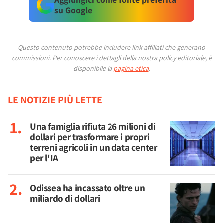
su Google
Questo contenuto potrebbe includere link affiliati che generano
commissioni.
Per conoscere i dettagli della nostra policy editoriale, è
disponibile la
pagina etica
.
LE NOTIZIE PIÙ LETTE
Una famiglia rifiuta 26 milioni di
dollari per trasformare i propri
terreni agricoli in un data center
per l'IA
Odissea ha incassato oltre un
miliardo di dollari