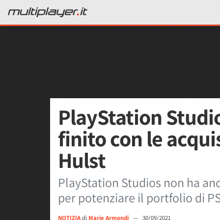
PlayStation Studi
finito con le acqui
Hulst
PlayStation Studios non ha anco
per potenziare il portfolio di P
NOTIZIA
di
Marie Armondi
—
30/09/2021