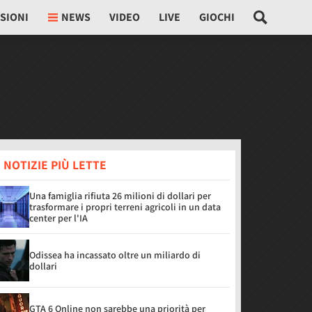
SIONI
NEWS
VIDEO
LIVE
GIOCHI
 NOTIZIE PIÙ LETTE
Una famiglia rifiuta 26 milioni di dollari per
trasformare i propri terreni agricoli in un data
center per l'IA
Odissea ha incassato oltre un miliardo di
dollari
GTA 6 Online non sarebbe una priorità per