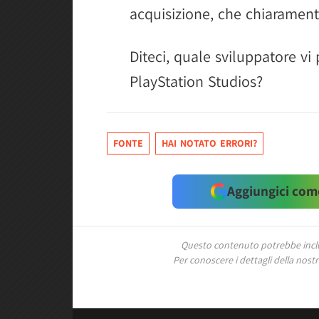
acquisizione, che chiaramente
Diteci, quale sviluppatore vi
PlayStation Studios?
FONTE
HAI NOTATO ERRORI?
Aggiungici come
Questo contenuto potrebbe includ
Per conoscere i dettagli della nostra