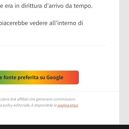
 era in dirittura d'arrivo da tempo.
 piacerebbe vedere all'interno di
 fonte preferita su Google
ere link affiliati che generano commissioni.
 policy editoriale, è disponibile la
pagina etica
.