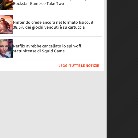
Rockstar Games e Take-Two
Nintendo crede ancora nel formato fisico, il
38,5% dei giochi venduti è su cartuccia
Netflix avrebbe cancellato lo spin-off
statunitense di Squid Game
LEGGI TUTTE LE NOTIZIE