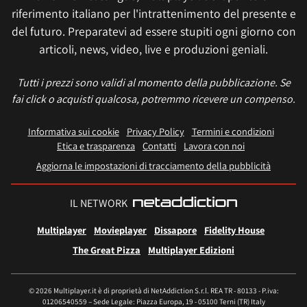
riferimento italiano per l'intrattenimento del presente e
del futuro. Preparatevi ad essere stupiti ogni giorno con
articoli, news, video, live e produzioni geniali.
Tutti i prezzi sono validi al momento della pubblicazione. Se
fai click o acquisti qualcosa, potremmo ricevere un compenso.
Informativa sui cookie
Privacy Policy
Termini e condizioni
Etica e trasparenza
Contatti
Lavora con noi
Aggiorna le impostazioni di tracciamento della pubblicità
IL NETWORK
Multiplayer
Movieplayer
Dissapore
Fidelity House
The Great Pizza
Multiplayer Edizioni
© 2026 Multiplayer.it è di proprietà di NetAddiction S.r.l. REA TR - 80133 - P.iva:
01206540559 – Sede Legale: Piazza Europa, 19 - 05100 Terni (TR) Italy