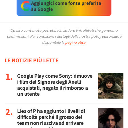
Aggiungici come fonte preferita
su Google
Questo contenuto potrebbe includere link affiliati che generano
commissioni.
Per conoscere i dettagli della nostra policy editoriale, è
disponibile la
pagina etica
.
LE NOTIZIE PIÙ LETTE
Google Play come Sony: rimuove
i film del Signore degli Anelli
acquistati, negato il rimborso a
un utente
Lies of P ha aggiunto i livelli di
difficoltà perché il grosso del
team non riusciva ad arrivare