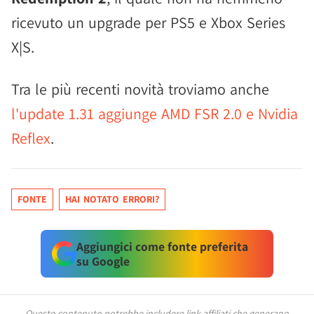
ricevuto un upgrade per PS5 e Xbox Series
X|S.
Tra le più recenti novità troviamo anche
l'update 1.31 aggiunge AMD FSR 2.0 e Nvidia
Reflex
.
FONTE
HAI NOTATO ERRORI?
Aggiungici come fonte preferita
su Google
Questo contenuto potrebbe includere link affiliati che generano