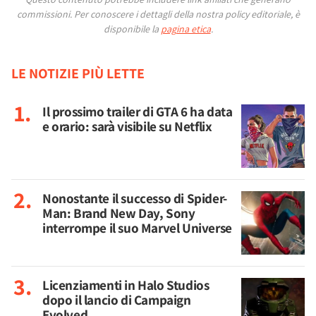
commissioni.
Per conoscere i dettagli della nostra policy editoriale, è
disponibile la
pagina etica
.
LE NOTIZIE PIÙ LETTE
Il prossimo trailer di GTA 6 ha data
e orario: sarà visibile su Netflix
Nonostante il successo di Spider-
Man: Brand New Day, Sony
interrompe il suo Marvel Universe
Licenziamenti in Halo Studios
dopo il lancio di Campaign
Evolved