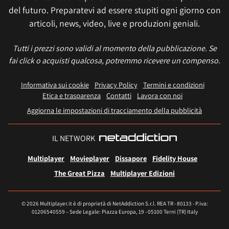
del futuro. Preparatevi ad essere stupiti ogni giorno con
articoli, news, video, live e produzioni geniali.
Tutti i prezzi sono validi al momento della pubblicazione. Se
fai click o acquisti qualcosa, potremmo ricevere un compenso.
Informativa sui cookie
Privacy Policy
Termini e condizioni
Etica e trasparenza
Contatti
Lavora con noi
Aggiorna le impostazioni di tracciamento della pubblicità
IL NETWORK
Multiplayer
Movieplayer
Dissapore
Fidelity House
The Great Pizza
Multiplayer Edizioni
© 2026 Multiplayer.it è di proprietà di NetAddiction S.r.l. REA TR - 80133 - P.iva:
01206540559 – Sede Legale: Piazza Europa, 19 - 05100 Terni (TR) Italy