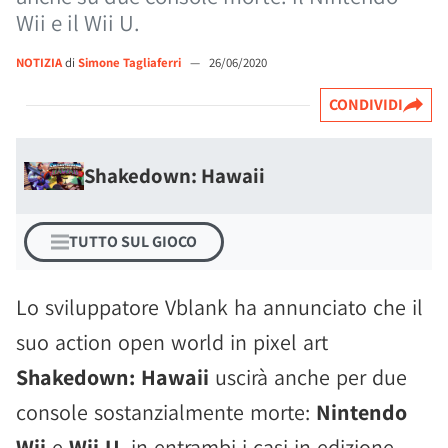
Wii e il Wii U.
NOTIZIA
di
Simone Tagliaferri
—
26/06/2020
CONDIVIDI
Shakedown: Hawaii
TUTTO SUL GIOCO
Lo sviluppatore Vblank ha annunciato che il
suo action open world in pixel art
Shakedown: Hawaii
uscirà anche per due
console sostanzialmente morte:
Nintendo
Wii
e
Wii U
, in entrambi i casi in edizione