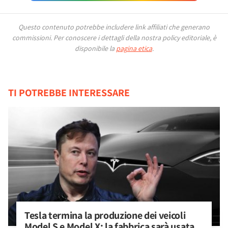
Questo contenuto potrebbe includere link affiliati che generano
commissioni.
Per conoscere i dettagli della nostra policy editoriale, è
disponibile la
pagina etica
.
TI POTREBBE INTERESSARE
Tesla termina la produzione dei veicoli 
Model S e Model X: la fabbrica sarà usata 