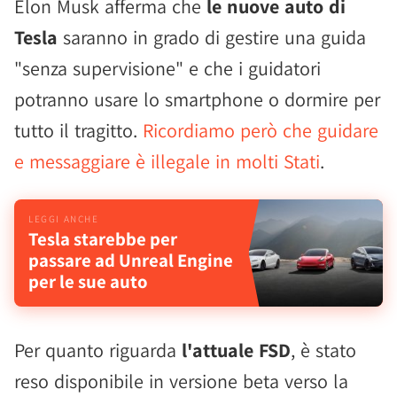
Elon Musk afferma che
le nuove auto di
Tesla
saranno in grado di gestire una guida
"senza supervisione" e che i guidatori
potranno usare lo smartphone o dormire per
tutto il tragitto.
Ricordiamo però che guidare
e messaggiare è illegale in molti Stati
.
Tesla starebbe per
passare ad Unreal Engine
per le sue auto
Per quanto riguarda
l'attuale FSD
, è stato
reso disponibile in versione beta verso la