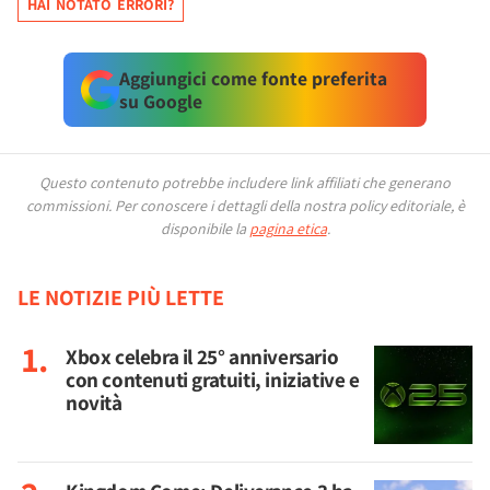
HAI NOTATO ERRORI?
Aggiungici come fonte preferita
su Google
Questo contenuto potrebbe includere link affiliati che generano
commissioni.
Per conoscere i dettagli della nostra policy editoriale, è
disponibile la
pagina etica
.
LE NOTIZIE PIÙ LETTE
Xbox celebra il 25° anniversario
con contenuti gratuiti, iniziative e
novità