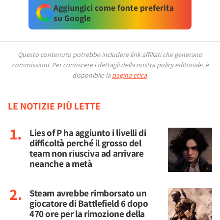
Aggiungici come fonte preferita
su Google
Questo contenuto potrebbe includere link affiliati che generano
commissioni.
Per conoscere i dettagli della nostra policy editoriale, è
disponibile la
pagina etica
.
LE NOTIZIE PIÙ LETTE
Lies of P ha aggiunto i livelli di
difficoltà perché il grosso del
team non riusciva ad arrivare
neanche a metà
Steam avrebbe rimborsato un
giocatore di Battlefield 6 dopo
470 ore per la rimozione della