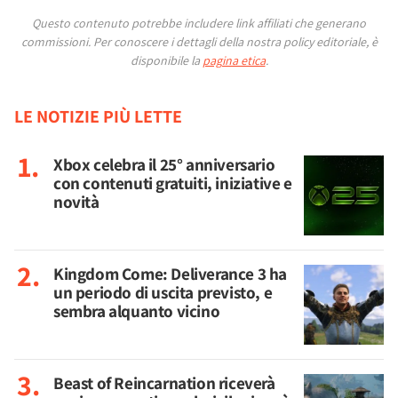
Questo contenuto potrebbe includere link affiliati che generano
commissioni.
Per conoscere i dettagli della nostra policy editoriale, è
disponibile la
pagina etica
.
LE NOTIZIE PIÙ LETTE
Xbox celebra il 25° anniversario
con contenuti gratuiti, iniziative e
novità
Kingdom Come: Deliverance 3 ha
un periodo di uscita previsto, e
sembra alquanto vicino
Beast of Reincarnation riceverà