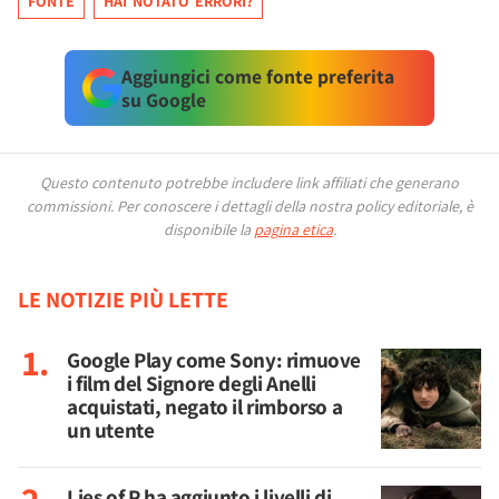
FONTE
HAI NOTATO ERRORI?
Aggiungici come fonte preferita
su Google
Questo contenuto potrebbe includere link affiliati che generano
commissioni.
Per conoscere i dettagli della nostra policy editoriale, è
disponibile la
pagina etica
.
LE NOTIZIE PIÙ LETTE
Google Play come Sony: rimuove
i film del Signore degli Anelli
acquistati, negato il rimborso a
un utente
Lies of P ha aggiunto i livelli di