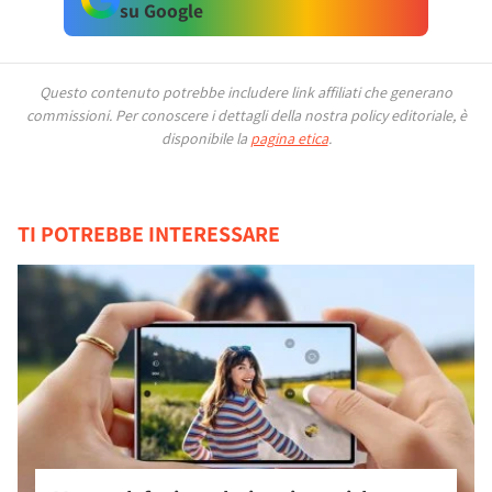
su Google
Questo contenuto potrebbe includere link affiliati che generano
commissioni.
Per conoscere i dettagli della nostra policy editoriale, è
disponibile la
pagina etica
.
TI POTREBBE INTERESSARE