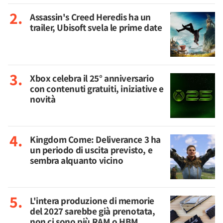
Assassin's Creed Heredis ha un
trailer, Ubisoft svela le prime date
Xbox celebra il 25° anniversario
con contenuti gratuiti, iniziative e
novità
Kingdom Come: Deliverance 3 ha
un periodo di uscita previsto, e
sembra alquanto vicino
L'intera produzione di memorie
del 2027 sarebbe già prenotata,
non ci sono più RAM o HBM