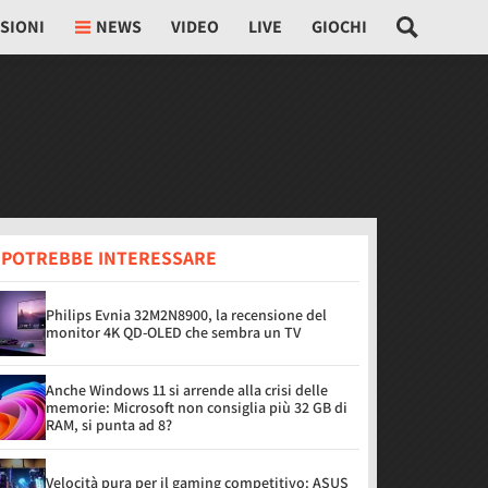
SIONI
NEWS
VIDEO
LIVE
GIOCHI
I POTREBBE INTERESSARE
Philips Evnia 32M2N8900, la recensione del
monitor 4K QD-OLED che sembra un TV
Anche Windows 11 si arrende alla crisi delle
memorie: Microsoft non consiglia più 32 GB di
RAM, si punta ad 8?
Velocità pura per il gaming competitivo: ASUS