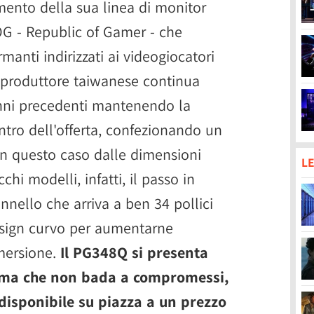
mento della sua linea di monitor
OG - Republic of Gamer - che
rmanti indirizzati ai videogiocatori
l produttore taiwanese continua
 anni precedenti mantenendo la
ntro dell'offerta, confezionando un
in questo caso dalle dimensioni
LE
chi modelli, infatti, il passo in
nnello che arriva a ben 34 pollici
esign curvo per aumentarne
mmersione.
Il PG348Q si presenta
mma che non bada a compromessi,
disponibile su piazza a un prezzo