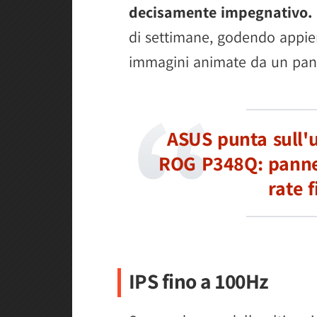
decisamente impegnativo.
di settimane, godendo appie
immagini animate da un pann
ASUS punta sull'u
ROG P348Q: pannel
rate 
IPS fino a 100Hz