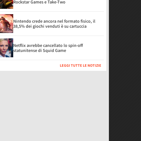
Rockstar Games e Take-Two
Nintendo crede ancora nel formato fisico, il
38,5% dei giochi venduti è su cartuccia
Netflix avrebbe cancellato lo spin-off
statunitense di Squid Game
LEGGI TUTTE LE NOTIZIE