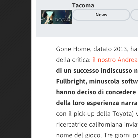
Tacoma
News
Gone Home, datato 2013, ha t
della critica:
il nostro Andrea 
di un successo indiscusso nei
Fullbright, minuscola soft
hanno deciso di concedere 
della loro esperienza narra
con il pick-up della Toyota) 
ricercatrice californiana invi
nome del gioco. Tre giorni pr