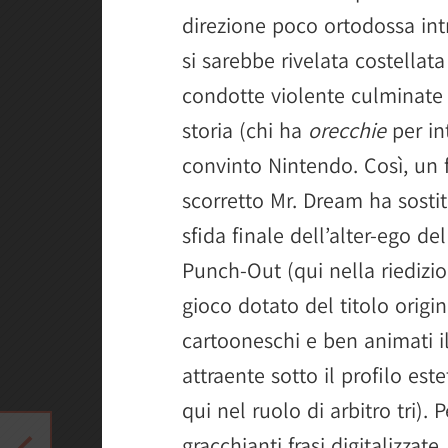
direzione poco ortodossa intr
si sarebbe rivelata costellata
condotte violente culminate i
storia (chi ha
orecchie
per in
convinto Nintendo. Così, un
scorretto Mr. Dream ha sostit
sfida finale dell’alter-ego del
Punch-Out (qui nella riedizio
gioco dotato del titolo origi
cartooneschi e ben animati i
attraente sotto il profilo est
qui nel ruolo di arbitro tri).
gracchianti frasi digitalizza