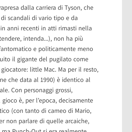
apresa dalla carriera di Tyson, che
 di scandali di vario tipo e da
n anni recenti in atti rimasti nella
tendere, intenda...), non ha più
 fantomatico e politicamente meno
uito il gigante del pugilato come
 giocatore: little Mac. Ma per il resto,
ne che data al 1990) è identico al
nale. Con personaggi grossi,
l gioco è, per l’epoca, decisamente
etico (con tanto di cameo di Mario,
 Per non parlare di quelle arcaiche,
te...ma Punch-Out si era realmente