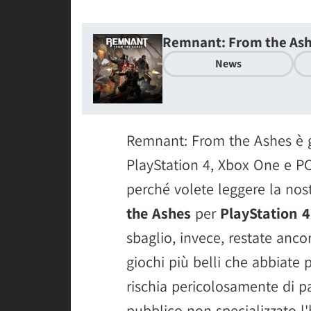
Remnant: From the As
News
Remnant: From the Ashes è g
PlayStation 4, Xbox One e PC
perché volete leggere la nos
the Ashes
per
PlayStation 4
sbaglio, invece, restate anco
giochi più belli che abbiate
rischia pericolosamente di pa
pubblico non specializzato l'