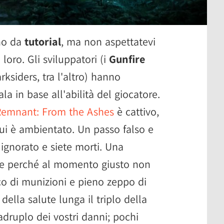
ono da
tutorial
, ma non aspettatevi
oro. Gli sviluppatori (i
Gunfire
arksiders, tra l'altro) hanno
ala in base all'abilità del giocatore.
Remnant: From the Ashes
è cattivo,
ui è ambientato. Un passo falso e
ignorato e siete morti. Una
ete perché al momento giusto non
co di munizioni e pieno zeppo di
della salute lunga il triplo della
uadruplo dei vostri danni; pochi