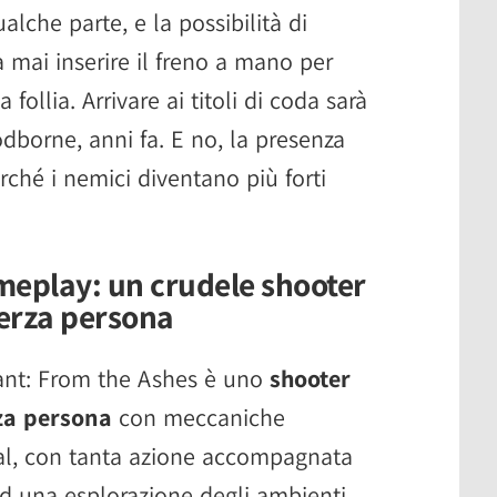
lche parte, e la possibilità di
a mai inserire il freno a mano per
 follia. Arrivare ai titoli di coda sarà
oodborne, anni fa. E no, la presenza
erché i nemici diventano più forti
eplay: un crudele shooter
terza persona
nt: From the Ashes è uno
shooter
rza persona
con meccaniche
al, con tanta azione accompagnata
d una esplorazione degli ambienti