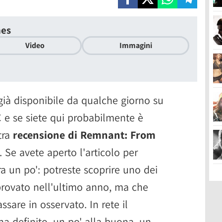
hes
Video
Immagini
ià disponibile da qualche giorno su
 e se siete qui probabilmente è
tra
recensione di Remnant: From
. Se avete aperto l'articolo per
ra un po': potreste scoprire uno dei
 provato nell'ultimo anno, ma che
ssare in osservato. In rete il
ha definito, un po' alla buona, un