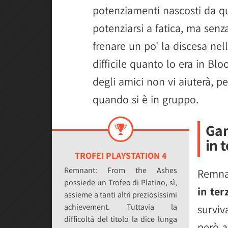
potenziamenti nascosti da qua
potenziarsi a fatica, ma senz
frenare un po' la discesa nella
difficile quanto lo era in Bl
degli amici non vi aiuterà, p
quando si è in gruppo.
Gam
in 
TROFEI PLAYSTATION 4
Remnant: From the Ashes
Remna
possiede un Trofeo di Platino, sì,
in te
assieme a tanti altri preziosissimi
achievement. Tuttavia la
surviv
difficoltà del titolo la dice lunga
però a