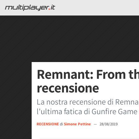
Remnant: From th
recensione
La nostra recensione di Remnan
l'ultima fatica di Gunfire Game
RECENSIONE
di
Simone Pettine
—
28/08/2019