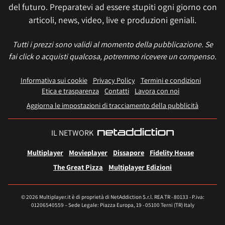
del futuro. Preparatevi ad essere stupiti ogni giorno con
articoli, news, video, live e produzioni geniali.
Tutti i prezzi sono validi al momento della pubblicazione. Se
fai click o acquisti qualcosa, potremmo ricevere un compenso.
Informativa sui cookie
Privacy Policy
Termini e condizioni
Etica e trasparenza
Contatti
Lavora con noi
Aggiorna le impostazioni di tracciamento della pubblicità
IL NETWORK
Multiplayer
Movieplayer
Dissapore
Fidelity House
The Great Pizza
Multiplayer Edizioni
© 2026 Multiplayer.it è di proprietà di NetAddiction S.r.l. REA TR - 80133 - P.iva:
01206540559 – Sede Legale: Piazza Europa, 19 - 05100 Terni (TR) Italy